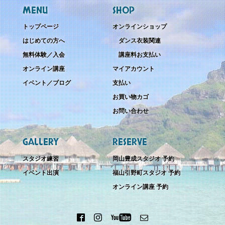
MENU
SHOP
トップページ
オンラインショップ
はじめての方へ
ダンス衣装関連
無料体験／入会
講座料お支払い
オンライン講座
マイアカウント
イベント／ブログ
支払い
お買い物カゴ
お問い合わせ
GALLERY
RESERVE
スタジオ練習
岡山豊成スタジオ 予約
イベント出演
福山引野町スタジオ 予約
オンライン講座 予約