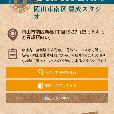
岡山市南区 豊成スタジ
オ
岡山市南区新福1丁目19-37（ほっともっ
と豊成店向い)
敷地内に無料駐車場完備。2号線バイパスから近く、
新福・岡山交通本社前バス停から徒歩1分ほどの便利
な場所。ほっともっとの向かいにあるスタジオです！
スタジオ予約を見る
体験・見学してみる
福山スタジオへ