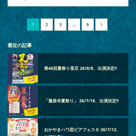
1
2
3
…
6

最近の記事
第46回夏祭り里庄 26/8/8、出演決定‼
「蓮昌寺夏祭り」 26/7/18、出演決定‼
おかやまハワ恋ビアフェスタ 26/7/12、