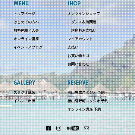
MENU
SHOP
トップページ
オンラインショップ
はじめての方へ
ダンス衣装関連
無料体験／入会
講座料お支払い
オンライン講座
マイアカウント
イベント／ブログ
支払い
お買い物カゴ
お問い合わせ
GALLERY
RESERVE
スタジオ練習
岡山豊成スタジオ 予約
イベント出演
福山引野町スタジオ 予約
オンライン講座 予約