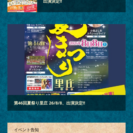
出演決定‼
3
2
1
第46回夏祭り里庄 26/8/8、出演決定‼
イベント告知