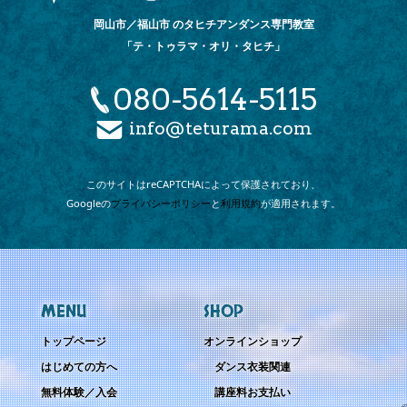
岡山市／福山市 のタヒチアンダンス専門教室
「テ・トゥラマ・オリ・タヒチ」
080-5614-5115
info@teturama.com
このサイトは
reCAPTCHAによって
保護されており、
Googleの
プライバシーポリシー
と
利用規約
が
適用されます。
MENU
SHOP
トップページ
オンラインショップ
はじめての方へ
ダンス衣装関連
無料体験／入会
講座料お支払い