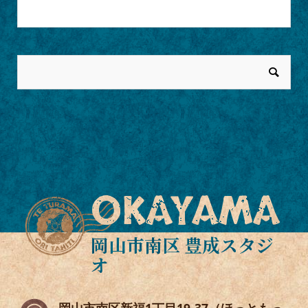
月を選択
OKAYAMA
岡山市南区 豊成スタジ
オ
岡山市南区新福1丁目19-37（ほっともっ