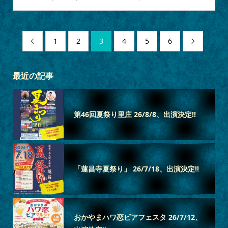
1
2
3
4
5
6


最近の記事
第46回夏祭り里庄 26/8/8、出演決定‼
「蓮昌寺夏祭り」 26/7/18、出演決定‼
おかやまハワ恋ビアフェスタ 26/7/12、