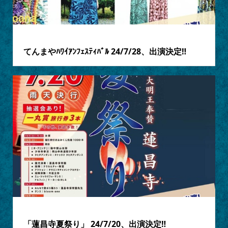
2024.07.18
てんまやﾊﾜｲｱﾝﾌｪｽﾃｨﾊﾞﾙ 24/7/28、出演決定‼
2024.07.17
「蓮昌寺夏祭り」 24/7/20、出演決定‼