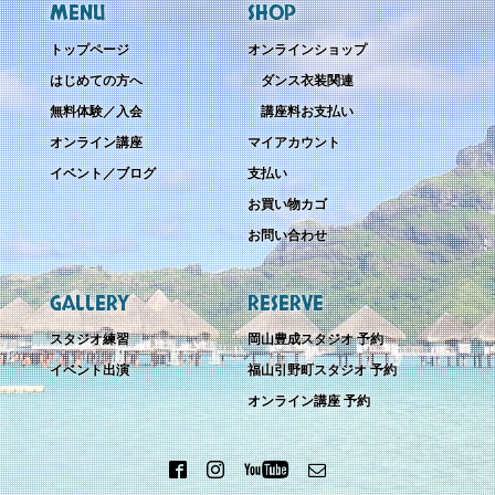
MENU
SHOP
トップページ
オンラインショップ
はじめての方へ
ダンス衣装関連
無料体験／入会
講座料お支払い
オンライン講座
マイアカウント
イベント／ブログ
支払い
お買い物カゴ
お問い合わせ
GALLERY
RESERVE
スタジオ練習
岡山豊成スタジオ 予約
イベント出演
福山引野町スタジオ 予約
オンライン講座 予約