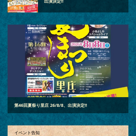
出演決定‼
3
2
1
「蓮昌寺夏祭り」 26/7/18、出演決定‼
イベント告知