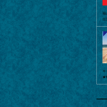
福
出
キ
★