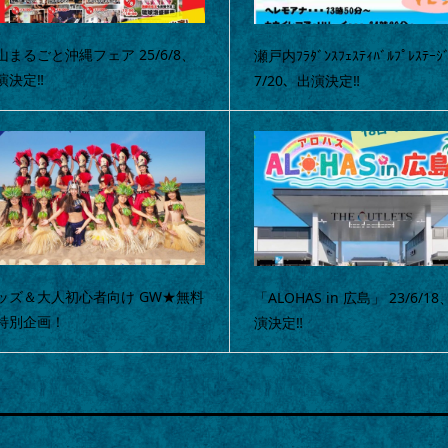
山まるごと沖縄フェア 25/6/8、
瀬戸内ﾌﾗﾀﾞﾝｽﾌｪｽﾃｨﾊﾞﾙﾌﾟﾚｽﾃｰｼﾞ
演決定‼
7/20、出演決定‼
ッズ＆大人初心者向け GW★無料
「ALOHAS in 広島」 23/6/1
特別企画！
演決定‼