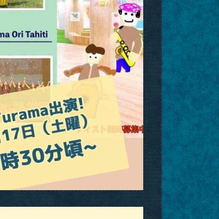
第46回夏祭り里庄 26/8/8、出演
決定‼