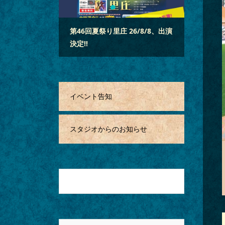
3
2
1
アフェスタ 2
第46回夏祭り里庄 26/8/8、出演
「蓮昌寺夏
決定‼
決定‼
演決定
イベント告知
スタジオからのお知らせ
月を選択