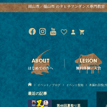
岡山市／福山市 のタヒチアンダンス専門教室
はじめての方へ
無料体験／入会
イベント／ブログ
イベント告知
木漏れ日投げ銭
最近の記事
第46回夏祭り里