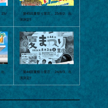
 25/
「第45回夏祭り里庄」 25/8/2、出
演決定‼
8、出
「第44回夏祭り里庄」 24/8/3、出
演決定‼