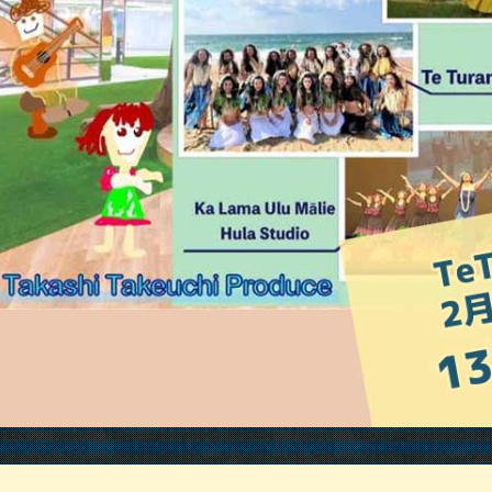
祭り」 26/7/18、出
おかやまハワ恋ビアフェスタ 2
‼
6/7/12、出演決定‼