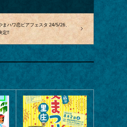
まハワ恋ビアフェスタ 24/5/26、
決定‼