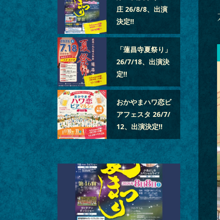
庄 26/8/8、出演
決定‼
「蓮昌寺夏祭り」
26/7/18、出演決
定‼
おかやまハワ恋ビ
アフェスタ 26/7/
12、出演決定‼