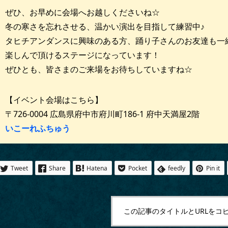
ぜひ、お早めに会場へお越しくださいね☆
冬の寒さを忘れさせる、温かい演出を目指して練習中♪
タヒチアンダンスに興味のある方、踊り子さんのお友達も一
楽しんで頂けるステージになっています！
ぜひとも、皆さまのご来場をお待ちしていますね☆
【イベント会場はこちら】
〒726-0004 広島県府中市府川町186-1 府中天満屋2階
いこーれふちゅう
Tweet
Share
Hatena
Pocket
feedly
Pin it
この記事のタイトルとURLをコ