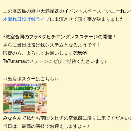
この度広島の府中天満屋2Fのイベントスペース「いこーれふ
木漏れ日投げ銭ライブ
に出演させて頂く事が決まりました！
3教室合同のフラ&タヒチアンダンスステージの開催！！
さらに当日は投げ銭システムとなるようです！
応援の方、よろしくお願いします🥰🥰🤲
TeTuramaのステージにぜひご期待くださいませ♪
↓↓出店ポスターはこちら↓↓
みなさんで私たち南国タヒチの空気感に浸りに来てください
当日は、最高の演技でお迎えしますよ～♪