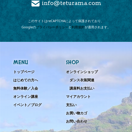
info@teturama.com
このサイトは
reCAPTCHAによって
保護されており、
Googleの
プライバシーポリシー
と
利用規約
が
適用されます。
MENU
SHOP
トップページ
オンラインショップ
はじめての方へ
ダンス衣装関連
無料体験／入会
講座料お支払い
オンライン講座
マイアカウント
イベント／ブログ
支払い
お買い物カゴ
お問い合わせ