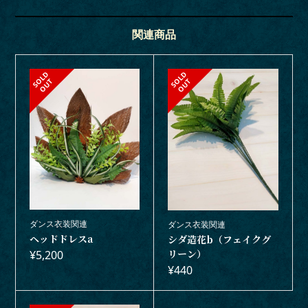
関連商品
S
L
D
O
U
S
L
D
O
U
O
T
O
T
ダンス衣装関連
ダンス衣装関連
ヘッドドレスa
シダ造花b（フェイクグ
リーン）
¥
5,200
¥
440