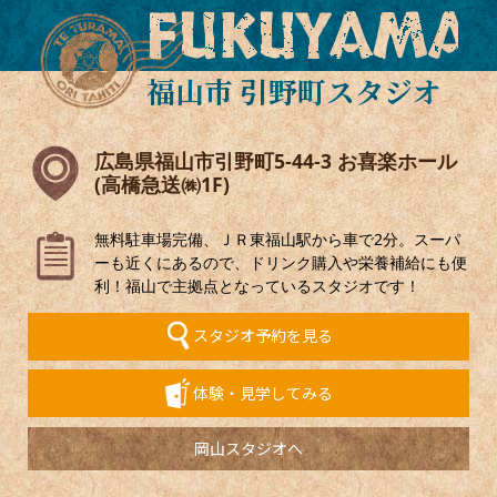
FUKUYAMA
福山市 引野町スタジオ
広島県福山市引野町5-44-3 お喜楽ホール
(高橋急送㈱1F)
無料駐車場完備、ＪＲ東福山駅から車で2分。スーパ
ーも近くにあるので、ドリンク購入や栄養補給にも便
利！福山で主拠点となっているスタジオです！
スタジオ予約を見る
体験・見学してみる
岡山スタジオへ