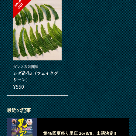
S
L
D
O
U
O
T
ダンス衣装関連
シダ造花a（フェイクグ
リーン）
¥
550
最近の記事
第46回夏祭り里庄 26/8/8、出演決定‼