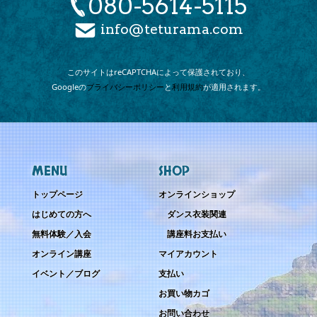
080-5614-5115
info@teturama.com
このサイトは
reCAPTCHAによって
保護されており、
Googleの
プライバシーポリシー
と
利用規約
が
適用されます。
MENU
SHOP
トップページ
オンラインショップ
はじめての方へ
ダンス衣装関連
無料体験／入会
講座料お支払い
オンライン講座
マイアカウント
イベント／ブログ
支払い
お買い物カゴ
お問い合わせ