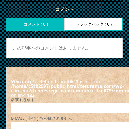
コメント
コメント ( 0 )
トラックバック ( 0 )
この記事へのコメントはありません。
Warning
: Undefined variable $user_ID in
/home/c5192997/public_html/teturama.com/wp-
content/themes/ego_woocommerce_tcd079/comm
on line
133
名前 ( 必須 )
E-MAIL ( 必須 ) ※ 公開されません