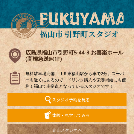
FUKUYAMA
福山市 引野町スタジオ
広島県福山市引野町5-44-3 お喜楽ホール
(高橋急送㈱1F)
無料駐車場完備、ＪＲ東福山駅から車で2分。スーパ
ーも近くにあるので、ドリンク購入や栄養補給にも便
利！福山で主拠点となっているスタジオです！
スタジオ予約を見る
体験・見学してみる
岡山スタジオへ