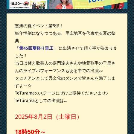
怒涛の夏イベント第3弾！
毎年恒例になりつつある、里庄地区を代表する夏の祭
典、
「第45回夏祭り里庄」
に出演させて頂く事が決まりま
した！
当日は替え歌芸人の嘉門達夫さんや地元歌手の千里さ
んのライブパフォーマンスもある中での出演♪♪
タヒチアンとして異文化のダンスで皆さんを魅了しま
すよ～☆
TeTuramaのステージにぜひご期待くださいませ♪
TeTuramaとしての出演は…
2025年8月2日（土曜日）
18時50分～