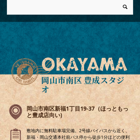
OKAYAMA
岡山市南区 豊成スタジ
オ
岡山市南区新福1丁目19-37（ほっともっ
と豊成店向い)
敷地内に無料駐車場完備。2号線バイパスから近く、
新福・岡山交通本社前バス停から徒歩1分ほどの便利