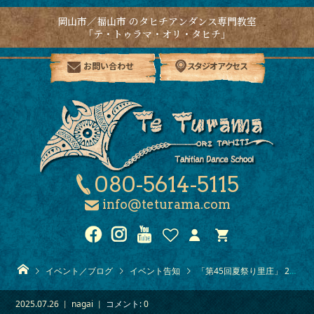
岡山市／福山市 のタヒチアンダンス専門教室
「テ・トゥラマ・オリ・タヒチ」
お問い合わせ
スタジオアクセス
080-5614-5115
info@teturama.com
イベント／ブログ
イベント告知
「第45回夏祭り里庄」 25/8
2025.07.26
nagai
コメント:
0