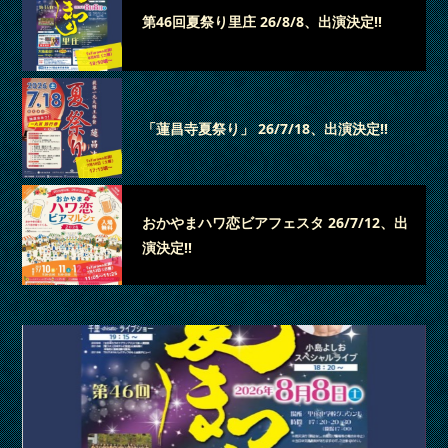
第46回夏祭り里庄 26/8/8、出演決定‼
「蓮昌寺夏祭り」 26/7/18、出演決定‼
おかやまハワ恋ビアフェスタ 26/7/12、出
演決定‼