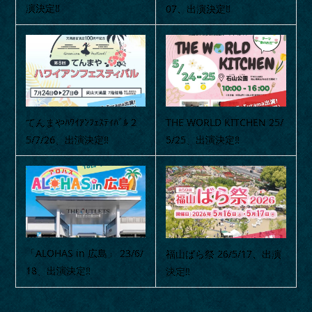
演決定‼
07、出演決定‼
てんまやﾊﾜｲｱﾝﾌｪｽﾃｨﾊﾞﾙ 2
THE WORLD KITCHEN 25/
5/7/26、出演決定‼
5/25、出演決定‼
「ALOHAS in 広島」 23/6/
福山ばら祭 26/5/17、出演
18、出演決定‼
決定‼