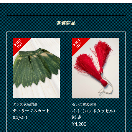
関連商品
S
L
D
O
U
S
L
D
O
U
O
T
O
T
ダンス衣装関連
ダンス衣装関連
ティリーフスカート
イイ（ハンドタッセル）
M 赤
¥
4,500
¥
4,200