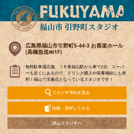
FUKUYAMA
福山市 引野町スタジオ
広島県福山市引野町5-44-3 お喜楽ホール
(高橋急送㈱1F)
無料駐車場完備、ＪＲ東福山駅から車で2分。スーパ
ーも近くにあるので、ドリンク購入や栄養補給にも便
利！福山で主拠点となっているスタジオです！
スタジオ予約を見る
体験・見学してみる
岡山スタジオへ