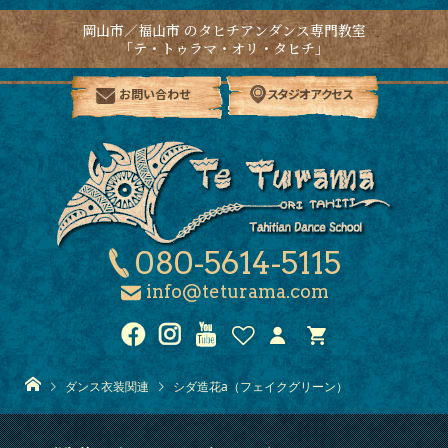
岡山市／福山市 のタヒチアンダンス専門教室
「テ・トゥラマ・オリ・タヒチ」
お問い合わせ
スタジオアクセス
080-5614-5115
info@teturama.com
ダンス衣装関連
シダ造花a（フェイクグリーン）