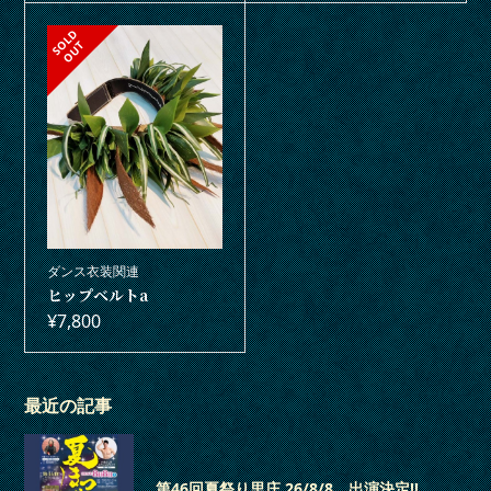
S
L
D
O
U
O
T
ダンス衣装関連
ヒップベルトa
¥
7,800
最近の記事
第46回夏祭り里庄 26/8/8、出演決定‼