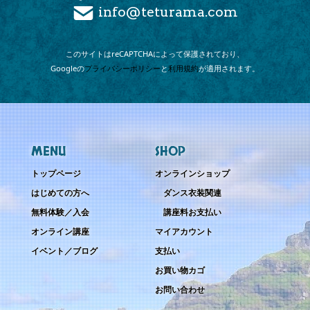
info@teturama.com
このサイトは
reCAPTCHAによって
保護されており、
Googleの
プライバシーポリシー
と
利用規約
が
適用されます。
MENU
SHOP
トップページ
オンラインショップ
はじめての方へ
ダンス衣装関連
無料体験／入会
講座料お支払い
オンライン講座
マイアカウント
イベント／ブログ
支払い
お買い物カゴ
お問い合わせ