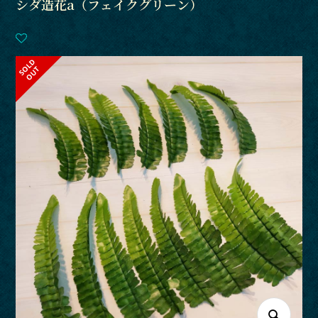
シダ造花a（フェイクグリーン）
S
L
D
O
U
O
T