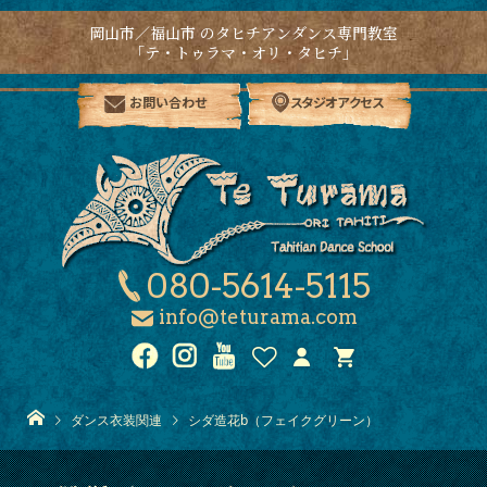
岡山市／福山市 のタヒチアンダンス専門教室
「テ・トゥラマ・オリ・タヒチ」
お問い合わせ
スタジオアクセス
080-5614-5115
info@teturama.com
ダンス衣装関連
シダ造花b（フェイクグリーン）