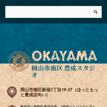
OKAYAMA
岡山市南区 豊成スタジ
オ
岡山市南区新福1丁目19-37（ほっともっ
と豊成店向い)
敷地内に無料駐車場完備。2号線バイパスから近く、