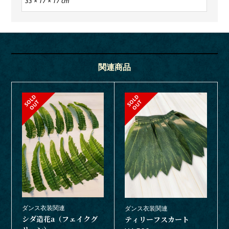
33 × 17 × 17 cm
関連商品
S
L
D
O
U
S
L
D
O
U
O
T
O
T
ダンス衣装関連
ダンス衣装関連
シダ造花a（フェイクグ
ティリーフスカート