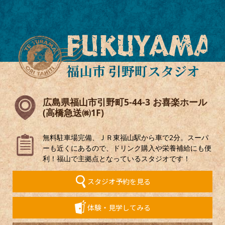
FUKUYAMA
福山市 引野町スタジオ
広島県福山市引野町5-44-3 お喜楽ホール
(高橋急送㈱1F)
無料駐車場完備、ＪＲ東福山駅から車で2分。スーパ
ーも近くにあるので、ドリンク購入や栄養補給にも便
利！福山で主拠点となっているスタジオです！
スタジオ予約を見る
体験・見学してみる