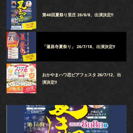
第46回夏祭り里庄 26/8/8、出演決定‼
「蓮昌寺夏祭り」 26/7/18、出演決定‼
おかやまハワ恋ビアフェスタ 26/7/12、出
演決定‼