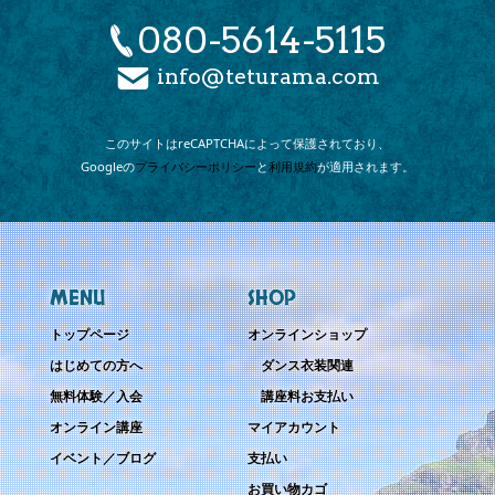
080-5614-5115
info@teturama.com
このサイトは
reCAPTCHAによって
保護されており、
Googleの
プライバシーポリシー
と
利用規約
が
適用されます。
MENU
SHOP
トップページ
オンラインショップ
はじめての方へ
ダンス衣装関連
無料体験／入会
講座料お支払い
オンライン講座
マイアカウント
イベント／ブログ
支払い
お買い物カゴ