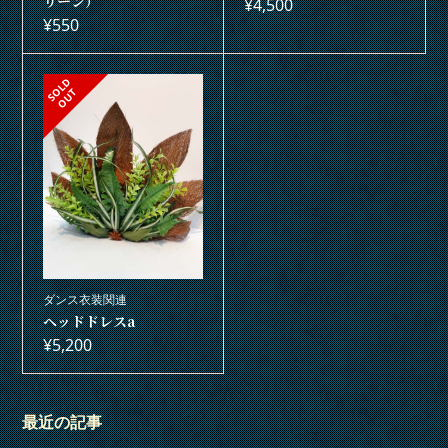
リーン）
¥
4,500
¥
550
S
L
D
O
U
O
T
ダンス衣装関連
ヘッドドレスa
¥
5,200
最近の記事