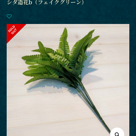
シダ造花b（フェイクグリーン）
S
L
D
O
U
O
T